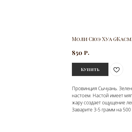
Моли Сюэ Хуа (Жас
р.
850
Купить
Провинция Сычуань. Зеле
настоем. Настой имеет мяг
жару создает ощущение лег
Заварите 3-5 грамм на 500