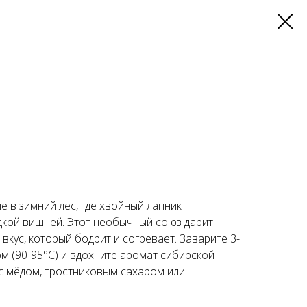
е в зимний лес, где хвойный лапник
адкой вишней. Этот необычный союз дарит
вкус, который бодрит и согревает. Заварите 3-
ом (90-95°C) и вдохните аромат сибирской
 с мёдом, тростниковым сахаром или