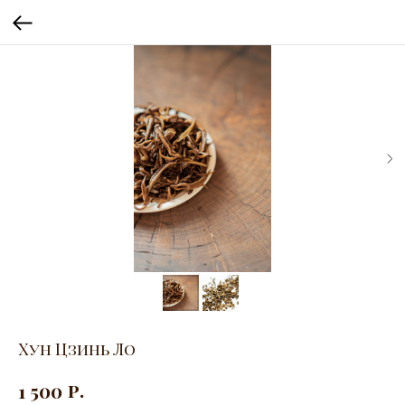
Хун Цзинь Ло
р.
1 500