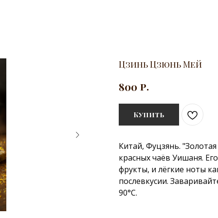
Цзинь Цзюнь Мей
р.
800
Купить
Китай, Фуцзянь. "Золота
красных чаёв Уишаня. Его 
фрукты, и лёгкие ноты к
послевкусии. Заваривайте
90°C.