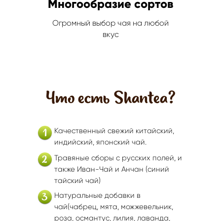
Многообразие сортов
Огромный выбор чая на любой
вкус
Китайский чай, чайная посуда, травяной чай купить в москве с доставкой по России
Что есть Shantea?
Качественный свежий китайский,
1
индийский, японский чай.
Травяные сборы с русских полей, и
2
также Иван-Чай и Анчан (синий
тайский чай)
Натуральные добавки в
3
чай(чабрец, мята, можжевельник,
роза, османтус, лилия, лаванда,